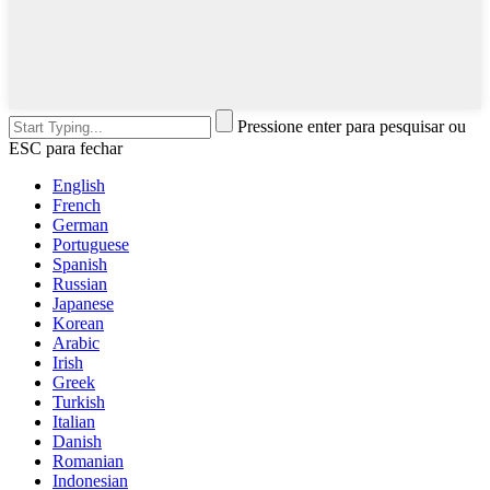
Pressione enter para pesquisar ou
ESC para fechar
English
French
German
Portuguese
Spanish
Russian
Japanese
Korean
Arabic
Irish
Greek
Turkish
Italian
Danish
Romanian
Indonesian