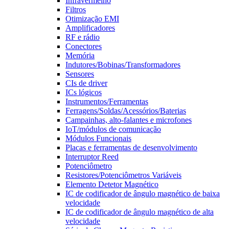
Infravermelho
Filtros
Otimização EMI
Amplificadores
RF e rádio
Conectores
Memória
Indutores/Bobinas/Transformadores
Sensores
CIs de driver
ICs lógicos
Instrumentos/Ferramentas
Ferragens/Soldas/Acessórios/Baterias
Campainhas, alto-falantes e microfones
IoT/módulos de comunicação
Módulos Funcionais
Placas e ferramentas de desenvolvimento
Interruptor Reed
Potenciômetro
Resistores/Potenciômetros Variáveis
Elemento Detetor Magnético
IC de codificador de ângulo magnético de baixa
velocidade
IC de codificador de ângulo magnético de alta
velocidade