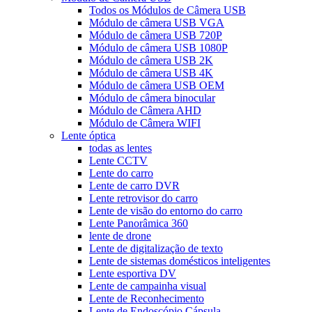
Todos os Módulos de Câmera USB
Módulo de câmera USB VGA
Módulo de câmera USB 720P
Módulo de câmera USB 1080P
Módulo de câmera USB 2K
Módulo de câmera USB 4K
Módulo de câmera USB OEM
Módulo de câmera binocular
Módulo de Câmera AHD
Módulo de Câmera WIFI
Lente óptica
todas as lentes
Lente CCTV
Lente do carro
Lente de carro DVR
Lente retrovisor do carro
Lente de visão do entorno do carro
Lente Panorâmica 360
lente de drone
Lente de digitalização de texto
Lente de sistemas domésticos inteligentes
Lente esportiva DV
Lente de campainha visual
Lente de Reconhecimento
Lente de Endoscópio Cápsula