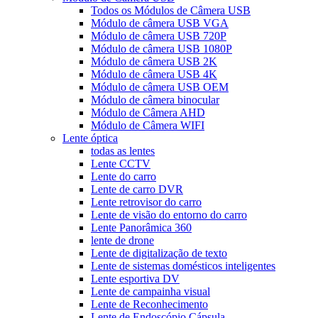
Todos os Módulos de Câmera USB
Módulo de câmera USB VGA
Módulo de câmera USB 720P
Módulo de câmera USB 1080P
Módulo de câmera USB 2K
Módulo de câmera USB 4K
Módulo de câmera USB OEM
Módulo de câmera binocular
Módulo de Câmera AHD
Módulo de Câmera WIFI
Lente óptica
todas as lentes
Lente CCTV
Lente do carro
Lente de carro DVR
Lente retrovisor do carro
Lente de visão do entorno do carro
Lente Panorâmica 360
lente de drone
Lente de digitalização de texto
Lente de sistemas domésticos inteligentes
Lente esportiva DV
Lente de campainha visual
Lente de Reconhecimento
Lente de Endoscópio Cápsula