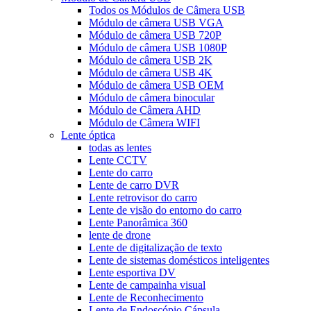
Todos os Módulos de Câmera USB
Módulo de câmera USB VGA
Módulo de câmera USB 720P
Módulo de câmera USB 1080P
Módulo de câmera USB 2K
Módulo de câmera USB 4K
Módulo de câmera USB OEM
Módulo de câmera binocular
Módulo de Câmera AHD
Módulo de Câmera WIFI
Lente óptica
todas as lentes
Lente CCTV
Lente do carro
Lente de carro DVR
Lente retrovisor do carro
Lente de visão do entorno do carro
Lente Panorâmica 360
lente de drone
Lente de digitalização de texto
Lente de sistemas domésticos inteligentes
Lente esportiva DV
Lente de campainha visual
Lente de Reconhecimento
Lente de Endoscópio Cápsula