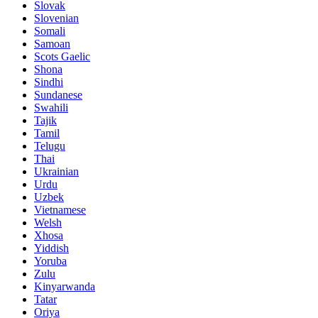
Slovak
Slovenian
Somali
Samoan
Scots Gaelic
Shona
Sindhi
Sundanese
Swahili
Tajik
Tamil
Telugu
Thai
Ukrainian
Urdu
Uzbek
Vietnamese
Welsh
Xhosa
Yiddish
Yoruba
Zulu
Kinyarwanda
Tatar
Oriya