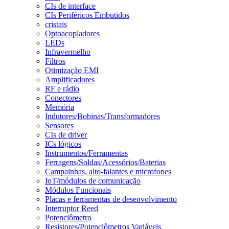
CIs de interface
CIs Periféricos Embutidos
cristais
Optoacopladores
LEDs
Infravermelho
Filtros
Otimização EMI
Amplificadores
RF e rádio
Conectores
Memória
Indutores/Bobinas/Transformadores
Sensores
CIs de driver
ICs lógicos
Instrumentos/Ferramentas
Ferragens/Soldas/Acessórios/Baterias
Campainhas, alto-falantes e microfones
IoT/módulos de comunicação
Módulos Funcionais
Placas e ferramentas de desenvolvimento
Interruptor Reed
Potenciômetro
Resistores/Potenciômetros Variáveis