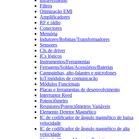
Infravermelho
Filtros
Otimização EMI
Amplificadores
RF e rádio
Conectores
Memória
Indutores/Bobinas/Transformadores
Sensores
CIs de driver
ICs lógicos
Instrumentos/Ferramentas
Ferragens/Soldas/Acessórios/Baterias
Campainhas, alto-falantes e microfones
IoT/módulos de comunicação
Módulos Funcionais
Placas e ferramentas de desenvolvimento
Interruptor Reed
Potenciômetro
Resistores/Potenciômetros Variáveis
Elemento Detetor Magnético
IC de codificador de ângulo magnético de baixa
velocidade
IC de codificador de ângulo magnético de alta
velocidade