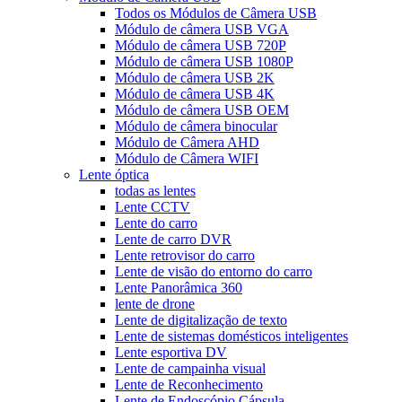
Todos os Módulos de Câmera USB
Módulo de câmera USB VGA
Módulo de câmera USB 720P
Módulo de câmera USB 1080P
Módulo de câmera USB 2K
Módulo de câmera USB 4K
Módulo de câmera USB OEM
Módulo de câmera binocular
Módulo de Câmera AHD
Módulo de Câmera WIFI
Lente óptica
todas as lentes
Lente CCTV
Lente do carro
Lente de carro DVR
Lente retrovisor do carro
Lente de visão do entorno do carro
Lente Panorâmica 360
lente de drone
Lente de digitalização de texto
Lente de sistemas domésticos inteligentes
Lente esportiva DV
Lente de campainha visual
Lente de Reconhecimento
Lente de Endoscópio Cápsula