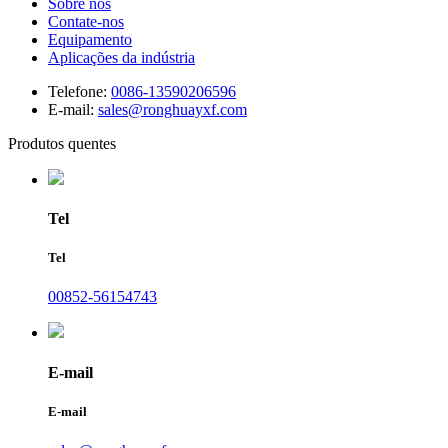
Sobre nós
Contate-nos
Equipamento
Aplicações da indústria
Telefone:
0086-13590206596
E-mail:
sales@ronghuayxf.com
Produtos quentes
Tel
Tel
00852-56154743
E-mail
E-mail