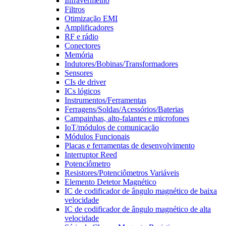
Infravermelho
Filtros
Otimização EMI
Amplificadores
RF e rádio
Conectores
Memória
Indutores/Bobinas/Transformadores
Sensores
CIs de driver
ICs lógicos
Instrumentos/Ferramentas
Ferragens/Soldas/Acessórios/Baterias
Campainhas, alto-falantes e microfones
IoT/módulos de comunicação
Módulos Funcionais
Placas e ferramentas de desenvolvimento
Interruptor Reed
Potenciômetro
Resistores/Potenciômetros Variáveis
Elemento Detetor Magnético
IC de codificador de ângulo magnético de baixa
velocidade
IC de codificador de ângulo magnético de alta
velocidade